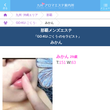
戻る
メニュー
九州･沖縄エリア
那覇
GO-KU-ごくう-
みかん
那覇メンズエステ
「GO-KU-ごくう-のセラピスト」
みかん
みかん
29歳
T:
151
W:
63