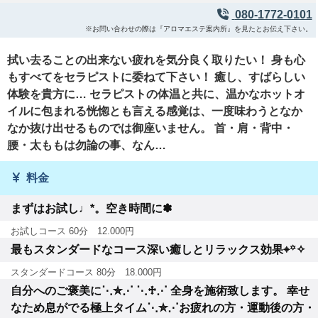
080-1772-0101
※お問い合わせの際は『アロマエステ案内所』を見たとお伝え下さい。
拭い去ることの出来ない疲れを気分良く取りたい！ 身も心
もすべてをセラピストに委ねて下さい！ 癒し、すばらしい
体験を貴方に… セラピストの体温と共に、温かなホットオ
イルに包まれる恍惚とも言える感覚は、一度味わうとなか
なか抜け出せるものでは御座いません。 首・肩・背中・
腰・太ももは勿論の事、なん…
料金
まずはお試し♩*。空き時間に✽
お試しコース 60分 12.000円
最もスタンダードなコース深い癒しとリラックス効果⌖꙳✧
スタンダードコース 80分 18.000円
自分へのご褒美に⋱✮⋰ ⋱♱⋰ 全身を施術致します。 幸せ
なため息がでる極上タイム⋱✮⋰お疲れの方・運動後の方・